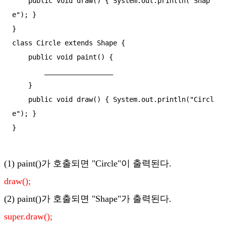
    public void draw() { System.out.println("Shap
e"); }

}

class Circle extends Shape {

    public void paint() {

        _________________

    }

    public void draw() { System.out.println("Circl
e"); }

}
(1) paint()가 호출되면 "Circle"이 출력된다.
draw();
(2) paint()가 호출되면 "Shape"가 출력된다.
super.draw();