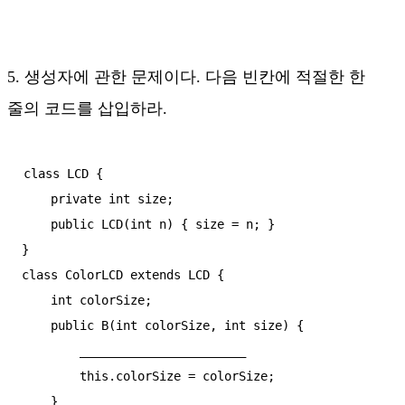
5. 생성자에 관한 문제이다. 다음 빈칸에 적절한 한
줄의 코드를 삽입하라.
class LCD {

    private int size;

    public LCD(int n) { size = n; }

}

class ColorLCD extends LCD {

    int colorSize;

    public B(int colorSize, int size) {

        _______________________

        this.colorSize = colorSize;

    }
