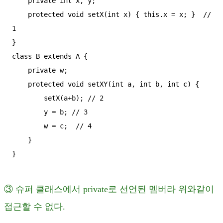
    private int x, y;

    protected void setX(int x) { this.x = x; }  // 
1

}

class B extends A {

    private w;

    protected void setXY(int a, int b, int c) {

        setX(a+b); // 2

        y = b; // 3

        w = c;  // 4

    }

}
③ 슈퍼 클래스에서 private로 선언된 멤버라 위와같이
접근할 수 없다.