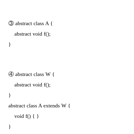
③ abstract class A {
abstract void f();
}
④ abstract class W {
abstract void f();
}
abstract class A extends W {
void f() { }
}