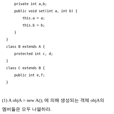
    private int a,b;

    public void set(int a, int b) {

        this.a = a;

        this.b = b;

    }

}

class B extends A {

    protected int c, d;

}

class C extends B {

    public int e,f;

}
(1) A objA = new A(); 에 의해 생성되는 객체 objA의
멤버들은 모두 나열하라.