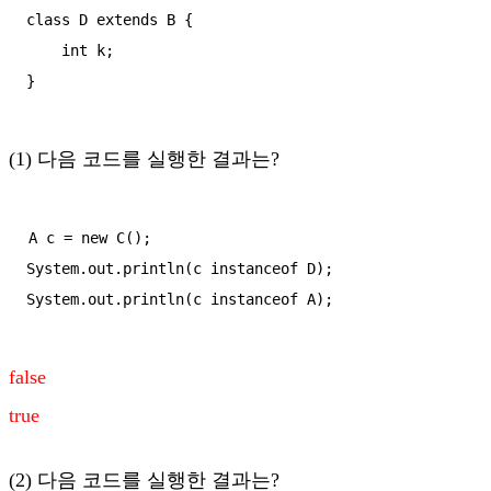
class D extends B {

    int k;

}
(1) 다음 코드를 실행한 결과는?
A c = new C();

System.out.println(c instanceof D);

System.out.println(c instanceof A);
false
true
(2) 다음 코드를 실행한 결과는?