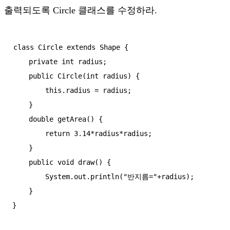
출력되도록 Circle 클래스를 수정하라.
class Circle extends Shape {

    private int radius;

    public Circle(int radius) {

        this.radius = radius;

    }

    double getArea() {

        return 3.14*radius*radius;

    }

    public void draw() {

        System.out.println("반지름="+radius);

    }

}