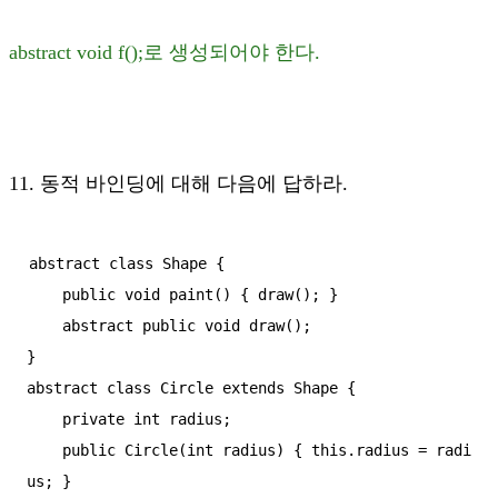
abstract void f();로 생성되어야 한다.
11. 동적 바인딩에 대해 다음에 답하라.
abstract class Shape {

    public void paint() { draw(); }

    abstract public void draw();

}

abstract class Circle extends Shape {

    private int radius;

    public Circle(int radius) { this.radius = radi
us; }
