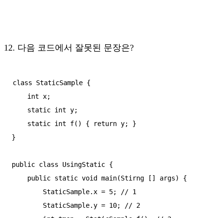
12. 다음 코드에서 잘못된 문장은?
class StaticSample {

    int x;

    static int y;

    static int f() { return y; }

}

public class UsingStatic {

    public static void main(Stirng [] args) {

        StaticSample.x = 5; // 1

        StaticSample.y = 10; // 2
