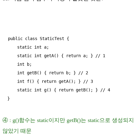
public class StaticTest {

    static int a;

    static int getA() { return a; } // 1

    int b;

    int getB() { return b; } // 2

    int f() { return getA(); } // 3

    static int g() { return getB(); } // 4

}
④ : g()함수는 static이지만 getB()는 static으로 생성되지
않았기 때문