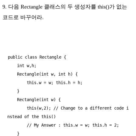
9. 다음 Rectangle 클래스의 두 생성자를 this()가 없는
코드로 바꾸어라.
public class Rectangle {

    int w,h;

    Rectangle(int w, int h) {

        this.w = w; this.h = h;

    }

    Rectangle(int w) {

        this(w,2); // Change to a different code i
nstead of the this()

        // My Answer : this.w = w; this.h = 2;

    }
