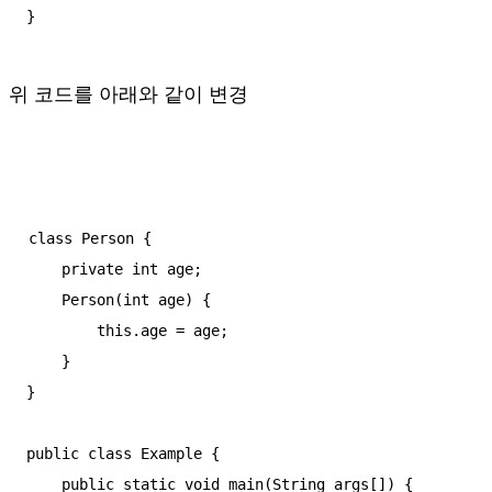
}
위 코드를 아래와 같이 변경
class Person {

    private int age;

    Person(int age) {

        this.age = age;

    }

}

public class Example {

    public static void main(String args[]) {
