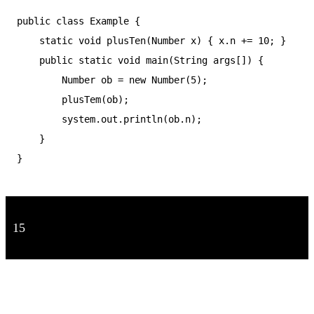
public class Example {

    static void plusTen(Number x) { x.n += 10; }

    public static void main(String args[]) {

        Number ob = new Number(5);

        plusTem(ob);

        system.out.println(ob.n);

    }

} 
15