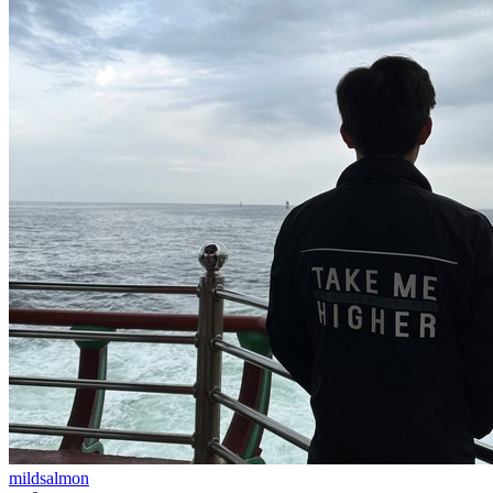
mildsalmon