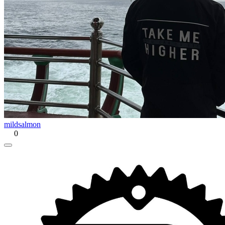
mildsalmon
0