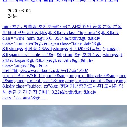
2020. 03. 05.
24분
Intro 조건. 크롤링 조건 단국대 공지사항 천안 공통 분석 분석
할 html 코드 2개 &lt;li&gt; &lt;div class="top_area"&gt; &lt;div
class="write_num"&gt; NO. 3584 &lt;/div&gt; &lt;div
class="num_area"&gt; &lt;span class="table_date"&gt;
&lt;strong&gt;최종수정&lt;/strong&gt; 2020.03.04 &lt;/span&gt;
&lt;span class="table_hit"&gt;&lt;strong&gt;조회수&lt;/strong&gt;
242 &lt;/span&gt; &lt;/div&gt; &lt;/div&gt; &lt;div
class="subject"&gt; &lt;a
href="http://www.dankook.ac.kr/web/kor/-390?
p_p_id=Bbs_WAR_bbsportlet&amp;amp;p_p_lifecycle=0&amp;amp
2&amp;amp;p_p_col_pos=1&amp;amp;p_p_col_count=2&amp;amp;
&lt;div class="subject_txt"&gt; [퇴계기념중앙도서관] 도서관 임
시 휴관 기간 연장 안내(~3.22)&lt;/div&gt; &lt;div
class="ico_area"&gt; …