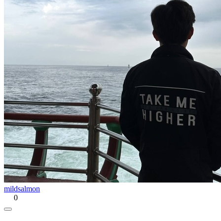
mildsalmon
0