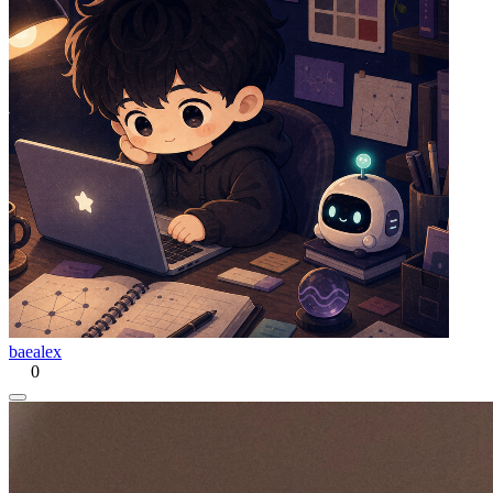
baealex
0