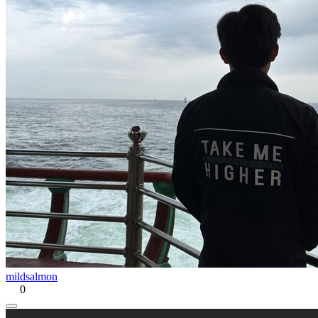
mildsalmon
0