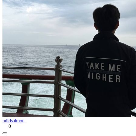
mildsalmon
0