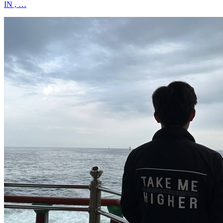
IN , …