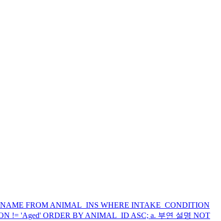
AME FROM ANIMAL_INS WHERE INTAKE_CONDITION
N != 'Aged' ORDER BY ANIMAL_ID ASC; a. 부연 설명 NOT