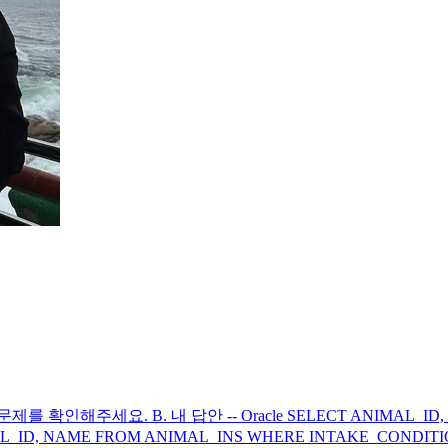
인해주세요. B. 내 답안 -- Oracle SELECT ANIMAL_ID, N
MAL_ID, NAME FROM ANIMAL_INS WHERE INTAKE_CONDITIO