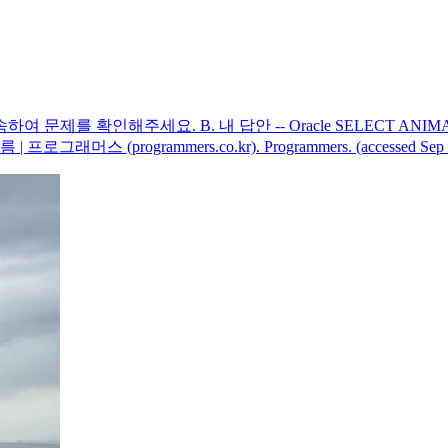
를 확인해주세요. B. 내 답안 -- Oracle SELECT ANIMAL_I
 (programmers.co.kr). Programmers. (accessed Sep 15