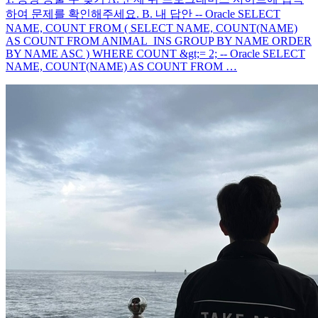
하여 문제를 확인해주세요. B. 내 답안 -- Oracle SELECT
NAME, COUNT FROM ( SELECT NAME, COUNT(NAME)
AS COUNT FROM ANIMAL_INS GROUP BY NAME ORDER
BY NAME ASC ) WHERE COUNT &gt;= 2; -- Oracle SELECT
NAME, COUNT(NAME) AS COUNT FROM …