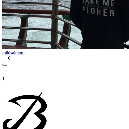
mildsalmon
0
1