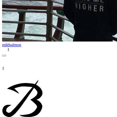
mildsalmon
1
1