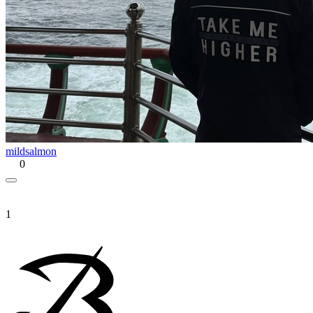
mildsalmon
0
1