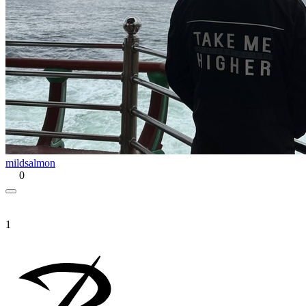
mildsalmon
0
1