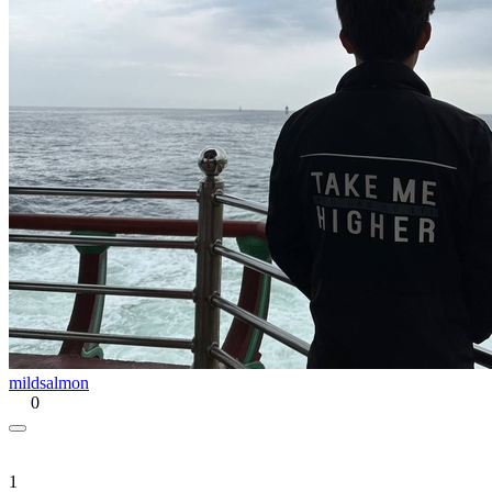
mildsalmon
0
1