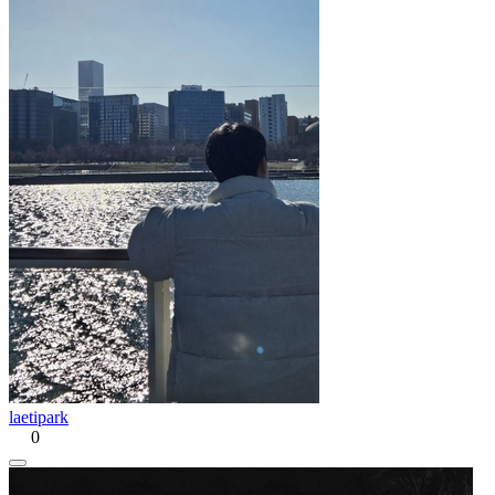
laetipark
0