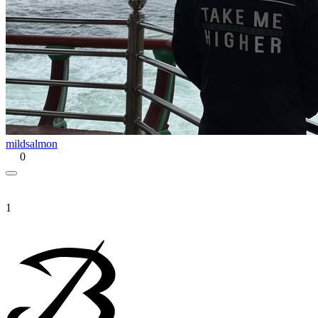
mildsalmon
0
1