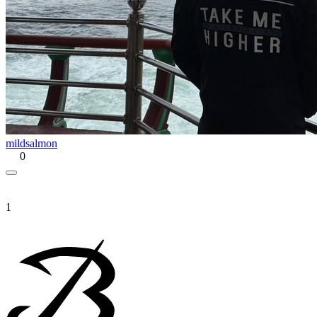
mildsalmon
0
1