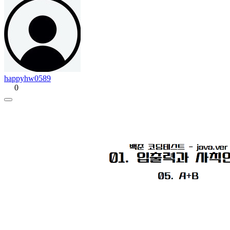
happyhw0589
0