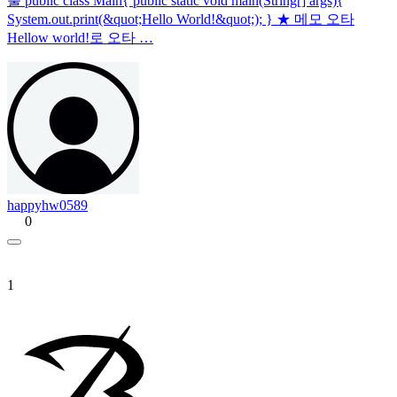
출 public class Main{ public static void main(String[] args){
System.out.print(&quot;Hello World!&quot;); } ★ 메모 오타
Hellow world!로 오타 …
happyhw0589
0
1