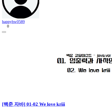
happyhw0589
0
[백준 자바] 01-02 We love kriii