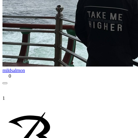
mildsalmon
0
1