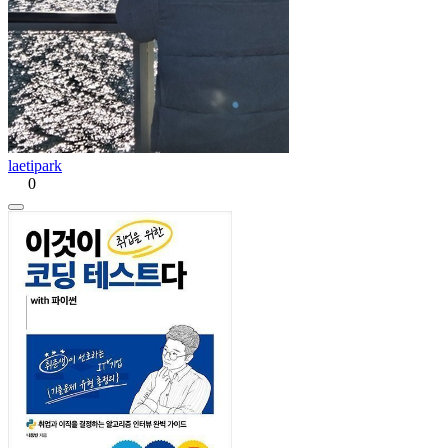
laetipark
0