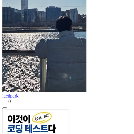
laetipark
0