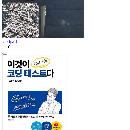
laetipark
0