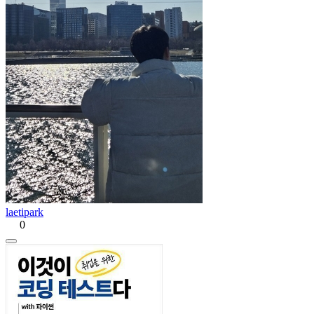
laetipark
0