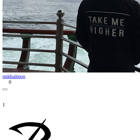
mildsalmon
0
1