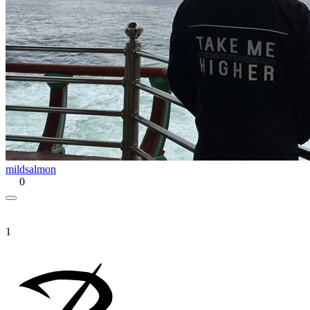
mildsalmon
0
1