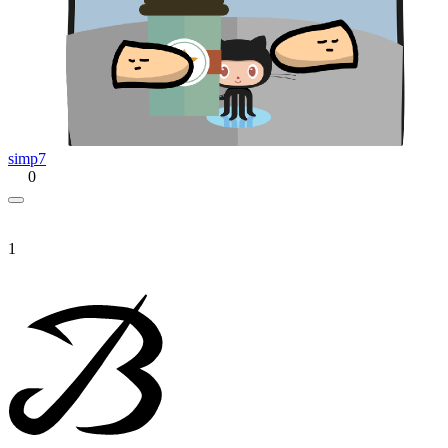
simp7
0
1