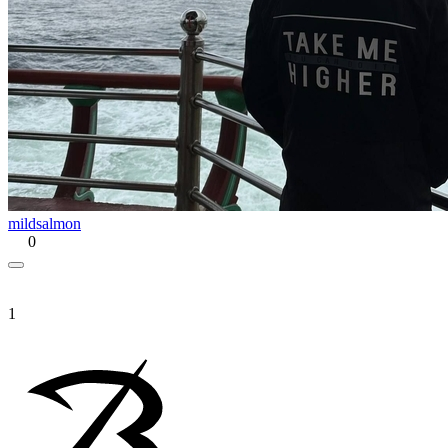
mildsalmon
0
1