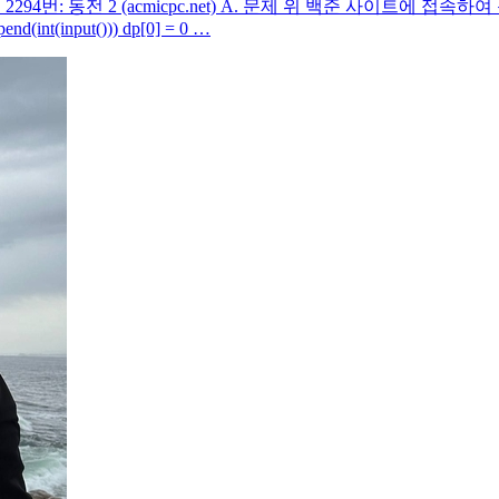
4번: 동전 2 (acmicpc.net) A. 문제 위 백준 사이트에 접속하여 문제를
append(int(input())) dp[0] = 0 …