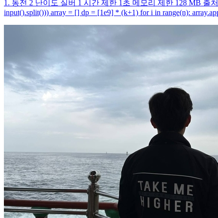
1. 동전 2 난이도 실버 1 시간 제한 1초 메모리 제한 128 MB 출처 229
input().split())) array = [] dp = [1e9] * (k+1) for i in range(n): array.