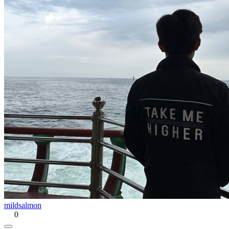
mildsalmon
0