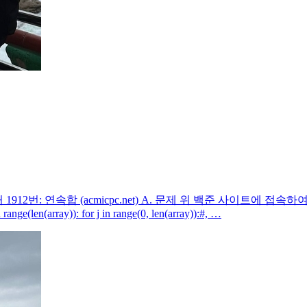
912번: 연속합 (acmicpc.net) A. 문제 위 백준 사이트에 접속하여
in range(len(array)): for j in range(0, len(array)):#, …