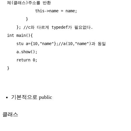
체(클래스)주소를 반환

            this->name = name;

        }

    }; //c와 다르게 typedef가 필요없다.

int main(){

    stu a={10,"name"};//a(10,"name")과 동일

    a.show();

    return 0;

}

기본적으로 public
클래스