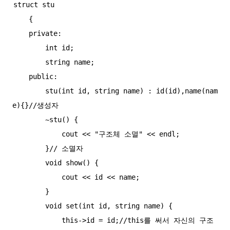
struct stu

    {

    private:

        int id;

        string name;

    public:

        stu(int id, string name) : id(id),name(nam
e){}//생성자

        ~stu() {

            cout << "구조체 소멸" << endl;

        }// 소멸자

        void show() {

            cout << id << name;

        }

        void set(int id, string name) {

            this->id = id;//this를 써서 자신의 구조