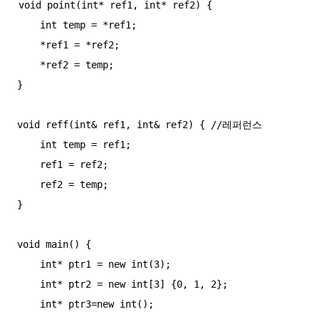
void point(int* ref1, int* ref2) {

    int temp = *ref1;

    *ref1 = *ref2;

    *ref2 = temp;

}

void reff(int& ref1, int& ref2) { //레퍼런스

    int temp = ref1;

    ref1 = ref2;

    ref2 = temp;

}

void main() {

    int* ptr1 = new int(3);

    int* ptr2 = new int[3] {0, 1, 2};

    int* ptr3=new int();
