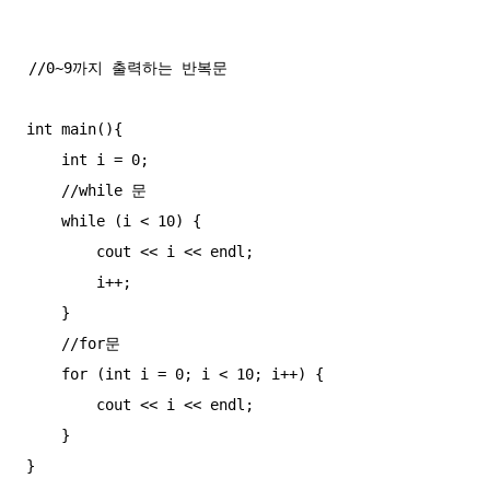
//0~9까지 출력하는 반복문

int main(){

    int i = 0;

    //while 문

    while (i < 10) {

        cout << i << endl;

        i++;

    }

    //for문

    for (int i = 0; i < 10; i++) {

        cout << i << endl;

    }
