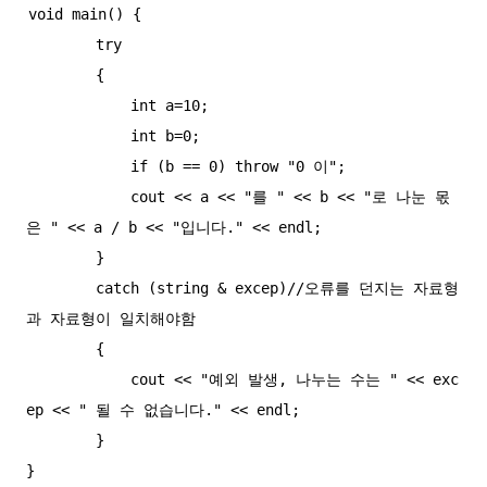
void main() {

        try

        {

            int a=10;

            int b=0;

            if (b == 0) throw "0 이";

            cout << a << "를 " << b << "로 나눈 몫
은 " << a / b << "입니다." << endl;

        }

        catch (string & excep)//오류를 던지는 자료형
과 자료형이 일치해야함

        {

            cout << "예외 발생, 나누는 수는 " << exc
ep << " 될 수 없습니다." << endl;

        }
