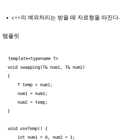
c++의 예외처리는 받을 때 자료형을 따진다.
템플릿
template<typename T>

void swapping(T& num1, T& num2)

{

    T temp = num1;

    num1 = num2;

    num2 = temp;

}

void useTemp() {

    int num1 = 0, num2 = 1;
