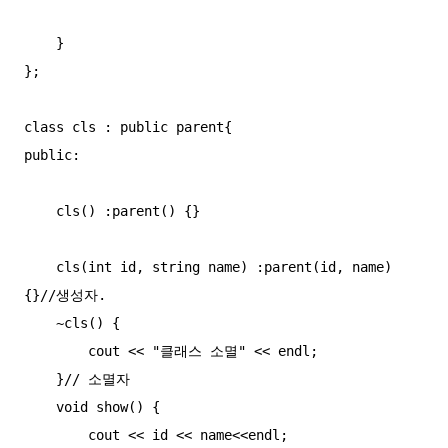
    }

};

class cls : public parent{

public:

    cls() :parent() {}

    cls(int id, string name) :parent(id, name) 
{}//생성자.

    ~cls() {

        cout << "클래스 소멸" << endl;

    }// 소멸자

    void show() {

        cout << id << name<<endl;
