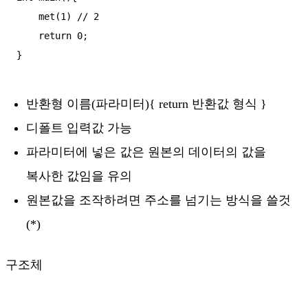
    met(1) // 2

    return 0;

반환형 이름(파라미터){ return 반환값 형식 }
디폴트 입력값 가능
파라미터에 넣은 값은 원본의 데이터의 값을
복사한 값임을 유의
원본값을 조작하려면 주소를 넘기는 방식을 쓸것
(*)
구조체