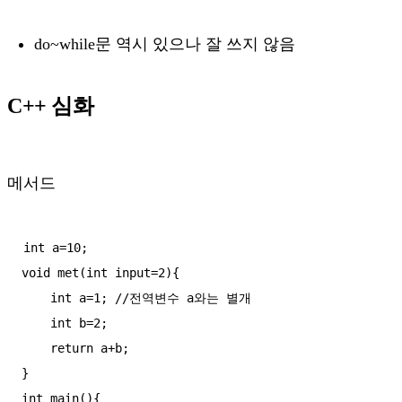
do~while문 역시 있으나 잘 쓰지 않음
C++ 심화
메서드
int a=10;

void met(int input=2){

    int a=1; //전역변수 a와는 별개

    int b=2;

    return a+b;

}

int main(){
