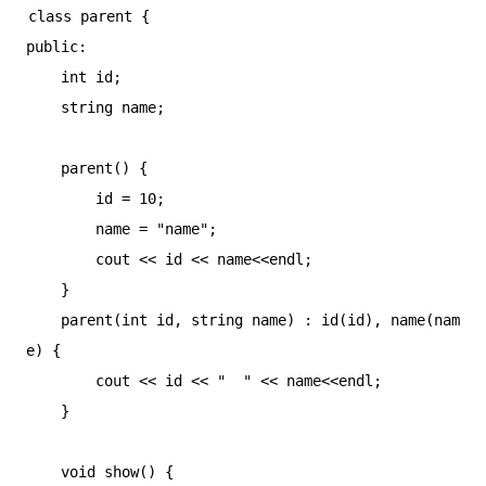
class parent {

public:

    int id;

    string name;

    parent() {

        id = 10;

        name = "name";

        cout << id << name<<endl;

    }

    parent(int id, string name) : id(id), name(nam
e) {

        cout << id << "  " << name<<endl;

    }

    void show() {
