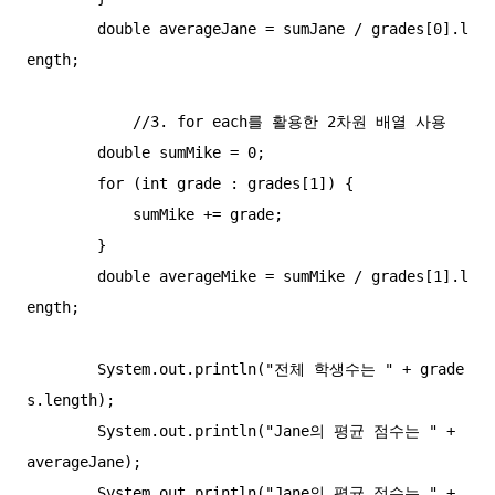
        double averageJane = sumJane / grades[0].l
ength;

            //3. for each를 활용한 2차원 배열 사용

        double sumMike = 0;

        for (int grade : grades[1]) {

            sumMike += grade;

        }

        double averageMike = sumMike / grades[1].l
ength;

        System.out.println("전체 학생수는 " + grade
s.length);

        System.out.println("Jane의 평균 점수는 " + 
averageJane);

        System.out.println("Jane의 평균 점수는 " + 