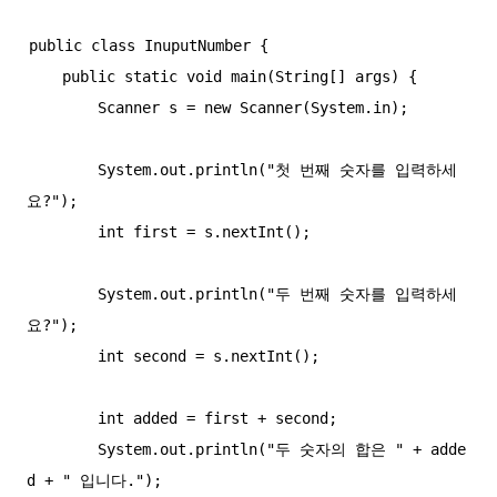
public class InuputNumber {

    public static void main(String[] args) {

        Scanner s = new Scanner(System.in);

        System.out.println("첫 번째 숫자를 입력하세
요?");

        int first = s.nextInt();

        System.out.println("두 번째 숫자를 입력하세
요?");

        int second = s.nextInt();

        int added = first + second;

        System.out.println("두 숫자의 합은 " + adde
d + " 입니다.");
