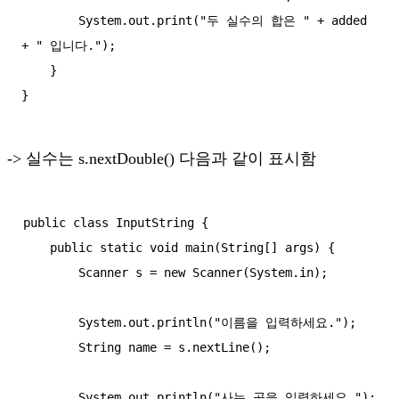
        System.out.print("두 실수의 합은 " + added 
+ " 입니다.");

    }

-> 실수는 s.nextDouble() 다음과 같이 표시함
public class InputString {

    public static void main(String[] args) {

        Scanner s = new Scanner(System.in);

        System.out.println("이름을 입력하세요.");

        String name = s.nextLine();

        System.out.println("사는 곳을 입력하세요.");
