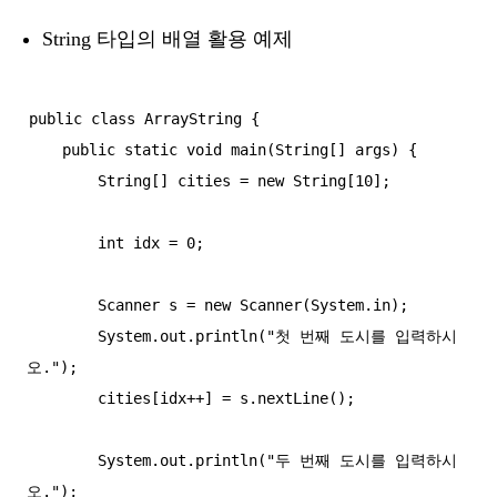
String 타입의 배열 활용 예제
public class ArrayString {

    public static void main(String[] args) {

        String[] cities = new String[10];

        int idx = 0;

        Scanner s = new Scanner(System.in);

        System.out.println("첫 번째 도시를 입력하시
오.");

        cities[idx++] = s.nextLine();

        System.out.println("두 번째 도시를 입력하시
오.");
