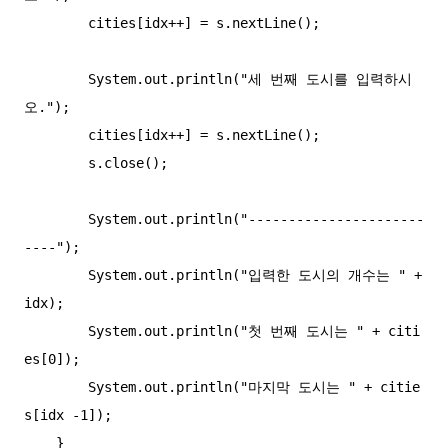
        cities[idx++] = s.nextLine();

        System.out.println("세 번째 도시를 입력하시
오.");

        cities[idx++] = s.nextLine();

        s.close();

        System.out.println("----------------------
----");

        System.out.println("입력한 도시의 개수는 " + 
idx);

        System.out.println("첫 번째 도시는 " + citi
es[0]);

        System.out.println("마지막 도시는 " + citie
s[idx -1]);

    }
