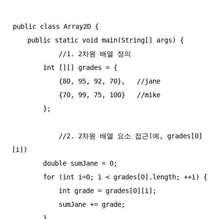
public class Array2D {

    public static void main(String[] args) {

            //1. 2차원 배열 정의

        int [][] grades = {

            {80, 95, 92, 70},   //jane

            {70, 99, 75, 100}   //mike

        };

            //2. 2차원 배열 요소 접근(예, grades[0]
[i])

        double sumJane = 0;

        for (int i=0; i < grades[0].length; ++i) {

            int grade = grades[0][i];

            sumJane += grade;

        }
