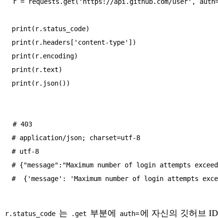
r = requests.get('https://api.github.com/user', auth=
print(r.status_code)

print(r.headers['content-type'])

print(r.encoding)

print(r.text)

# 403

# application/json; charset=utf-8

# utf-8

# {"message":"Maximum number of login attempts exceed
는
부분에
에 자신의 깃허브 ID,
r.status_code
.get
auth=