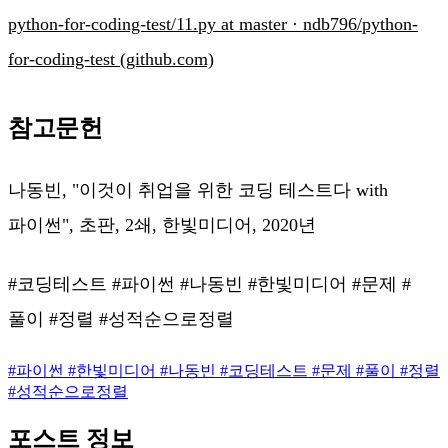
python-for-coding-test/11.py at master · ndb796/python-
for-coding-test (github.com)
참고문헌
나동빈, "이것이 취업을 위한 코딩 테스트다 with
파이썬", 초판, 2쇄, 한빛미디어, 2020년
#코딩테스트 #파이썬 #나동빈 #한빛미디어 #문제 #
풀이 #정렬 #성적순으로정렬
#
파이썬
#
한빛미디어
#
나동빈
#
코딩테스트
#
문제
#
풀이
#
정렬
#
성적순으로정렬
포스트 정보