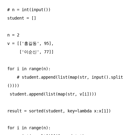
# n = int(input())  

student = []  

n = 2  

v = [['홍길동', 95],  

     ['이순신', 77]]  

for i in range(n):  

    # student.append(list(map(str, input().split
())))  

 student.append(list(map(str, v[i])))  

result = sorted(student, key=lambda x:x[1])  

for i in range(n):  
