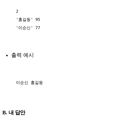
2

'홍길동' 95  

'이순신' 77

출력 예시
이순신 홍길동

B. 내 답안