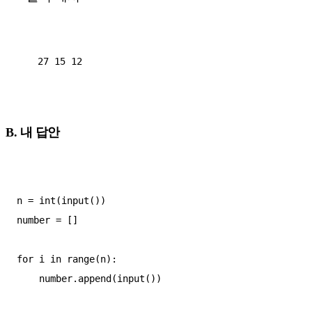
27 15 12

B. 내 답안
n = int(input())  

number = []  

for i in range(n):  

    number.append(input())  
