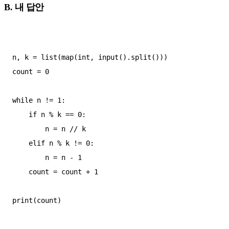
B. 내 답안
n, k = list(map(int, input().split()))

count = 0

while n != 1:

    if n % k == 0:

        n = n // k

    elif n % k != 0:

        n = n - 1

    count = count + 1

print(count)
