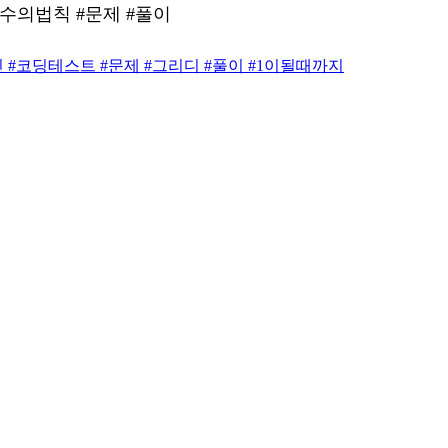
큰수의법칙 #문제 #풀이
빈
#
코딩테스트
#
문제
#
그리디
#
풀이
#
1이될때까지