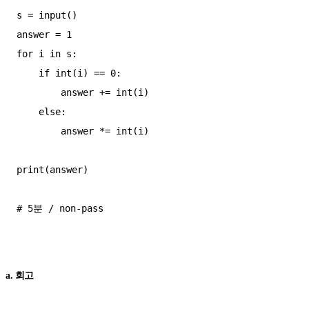
s = input()  

answer = 1  

for i in s:  

    if int(i) == 0:  

        answer += int(i)  

    else:  

        answer *= int(i)  

print(answer)  

# 5분 / non-pass

a. 회고