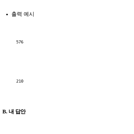
출력 예시
576

210

B. 내 답안