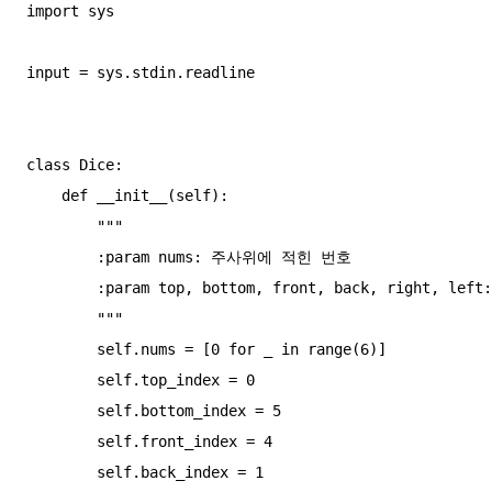
import sys

input = sys.stdin.readline

class Dice:

    def __init__(self):

        """

        :param nums: 주사위에 적힌 번호

        :param top, bottom, front, back, right, left: 현재 각 pos의 인덱스

        """

        self.nums = [0 for _ in range(6)]

        self.top_index = 0

        self.bottom_index = 5

        self.front_index = 4

        self.back_index = 1
