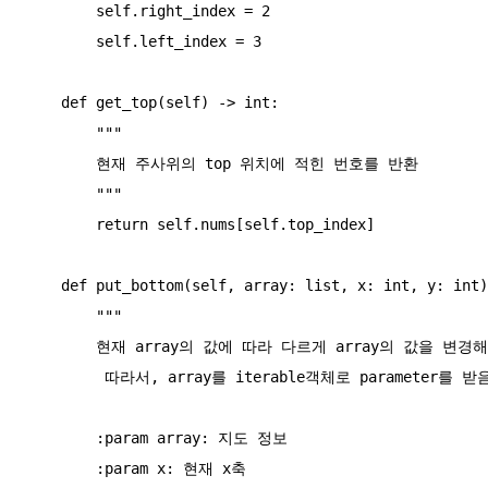
        self.right_index = 2

        self.left_index = 3

    def get_top(self) -> int:

        """

        현재 주사위의 top 위치에 적힌 번호를 반환

        """

        return self.nums[self.top_index]

    def put_bottom(self, array: list, x: int, y: int):

        """

        현재 array의 값에 따라 다르게 array의 값을 변경해줘야함.

         따라서, array를 iterable객체로 parameter를 받음

        :param array: 지도 정보

        :param x: 현재 x축
