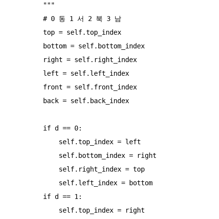
        """

        # 0 동 1 서 2 북 3 남

        top = self.top_index

        bottom = self.bottom_index

        right = self.right_index

        left = self.left_index

        front = self.front_index

        back = self.back_index

        if d == 0:

            self.top_index = left

            self.bottom_index = right

            self.right_index = top

            self.left_index = bottom

        if d == 1:

            self.top_index = right
