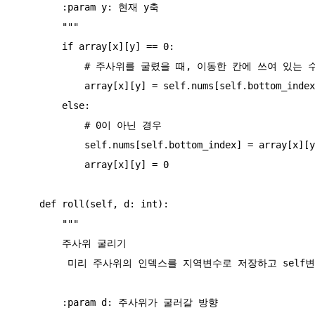
        :param y: 현재 y축

        """

        if array[x][y] == 0:

            # 주사위를 굴렸을 때, 이동한 칸에 쓰여 있는 수가 0인 경우

            array[x][y] = self.nums[self.bottom_index]

        else:

            # 0이 아닌 경우

            self.nums[self.bottom_index] = array[x][y]

            array[x][y] = 0

    def roll(self, d: int):

        """

        주사위 굴리기

         미리 주사위의 인덱스를 지역변수로 저장하고 self변수를 변경해줌

        :param d: 주사위가 굴러갈 방향
