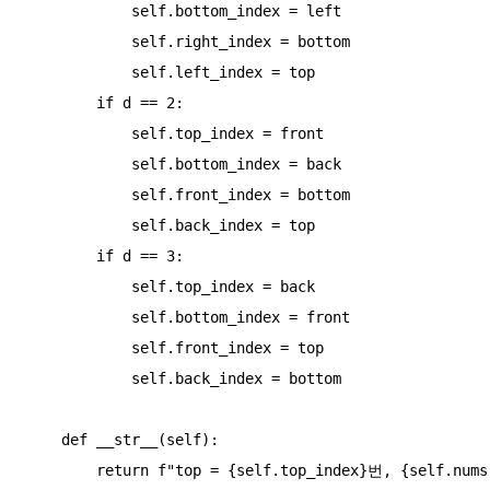
            self.bottom_index = left

            self.right_index = bottom

            self.left_index = top

        if d == 2:

            self.top_index = front

            self.bottom_index = back

            self.front_index = bottom

            self.back_index = top

        if d == 3:

            self.top_index = back

            self.bottom_index = front

            self.front_index = top

            self.back_index = bottom

    def __str__(self):

        return f"top = {self.top_index}번, {self.nums[self.top_index]}, " \
