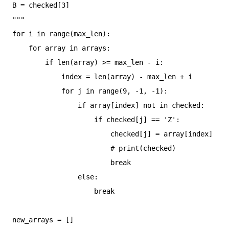
B = checked[3]

"""

for i in range(max_len):

    for array in arrays:

        if len(array) >= max_len - i:

            index = len(array) - max_len + i

            for j in range(9, -1, -1):

                if array[index] not in checked:

                    if checked[j] == 'Z':

                        checked[j] = array[index]

                        # print(checked)

                        break

                else:

                    break

new_arrays = []
