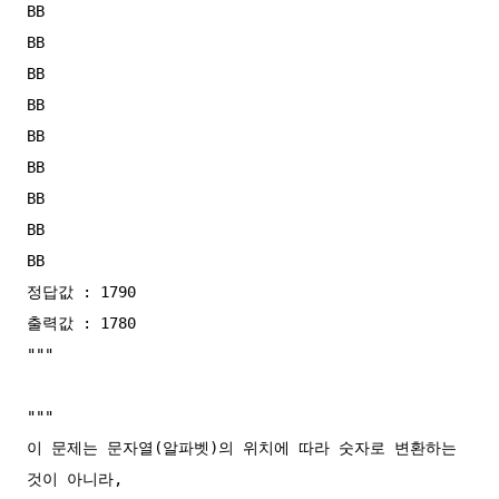
BB

BB

BB

BB

BB

BB

BB

BB

BB

정답값 : 1790

출력값 : 1780

"""

"""

이 문제는 문자열(알파벳)의 위치에 따라 숫자로 변환하는 
것이 아니라,
