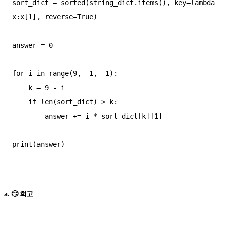
sort_dict = sorted(string_dict.items(), key=lambda 
x:x[1], reverse=True)

answer = 0

for i in range(9, -1, -1):

    k = 9 - i

    if len(sort_dict) > k:

        answer += i * sort_dict[k][1]

print(answer) 

a. 🙄 회고