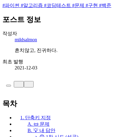
#
파이썬
#
알고리즘
#
코딩테스트
#
문제
#
구현
#
백준
포스트 정보
작성자
mildsalmon
흔치않고, 진귀하다.
최초 발행
2021-12-03
목차
1. 단축키 지정
A. 📜 문제
B. 💡 내 답안
a. 😊 1차 시도 (성공)