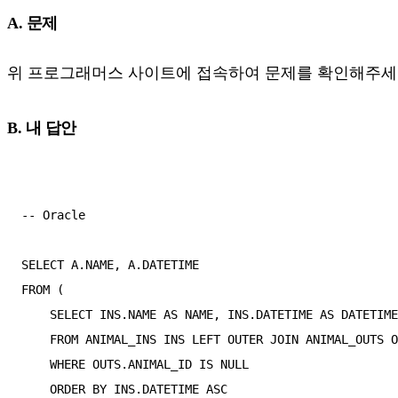
A. 문제
위 프로그래머스 사이트에 접속하여 문제를 확인해주세
B. 내 답안
-- Oracle

SELECT A.NAME, A.DATETIME

FROM (

    SELECT INS.NAME AS NAME, INS.DATETIME AS DATETIME

    FROM ANIMAL_INS INS LEFT OUTER JOIN ANIMAL_OUTS OUTS ON (INS.ANIMAL_ID = OUTS.ANIMAL_ID)

    WHERE OUTS.ANIMAL_ID IS NULL

    ORDER BY INS.DATETIME ASC
