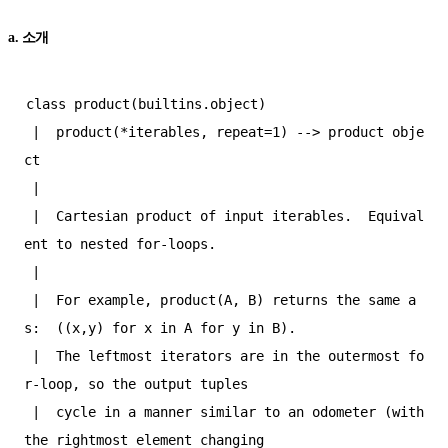
a. 소개
class product(builtins.object)  

 |  product(*iterables, repeat=1) --> product obje
ct  

 |    

 |  Cartesian product of input iterables.  Equival
ent to nested for-loops.  

 |    

 |  For example, product(A, B) returns the same a
s:  ((x,y) for x in A for y in B).  

 |  The leftmost iterators are in the outermost fo
r-loop, so the output tuples  

 |  cycle in a manner similar to an odometer (with 
the rightmost element changing  
