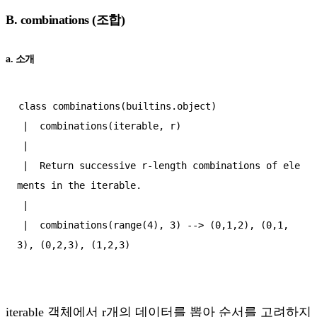
B. combinations (조합)
a. 소개
class combinations(builtins.object)  

 |  combinations(iterable, r)  

 |    

 |  Return successive r-length combinations of ele
ments in the iterable.  

 |    

 |  combinations(range(4), 3) --> (0,1,2), (0,1,
iterable 객체에서 r개의 데이터를 뽑아 순서를 고려하지