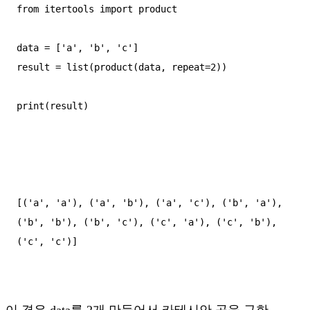
from itertools import product  

data = ['a', 'b', 'c']  

result = list(product(data, repeat=2))  

print(result)

[('a', 'a'), ('a', 'b'), ('a', 'c'), ('b', 'a'), 
('b', 'b'), ('b', 'c'), ('c', 'a'), ('c', 'b'), 
('c', 'c')]

이 경우 data를 2개 만들어서 카테시안 곱을 구한