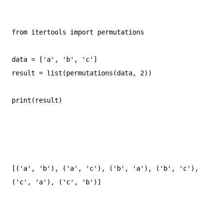
from itertools import permutations  

data = ['a', 'b', 'c']  

result = list(permutations(data, 2))  

print(result)

[('a', 'b'), ('a', 'c'), ('b', 'a'), ('b', 'c'), 
('c', 'a'), ('c', 'b')]
