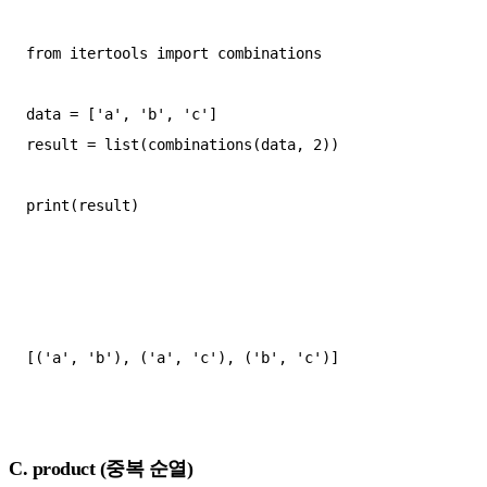
from itertools import combinations  

data = ['a', 'b', 'c']  

result = list(combinations(data, 2))  

print(result)

[('a', 'b'), ('a', 'c'), ('b', 'c')]

C. product (중복 순열)