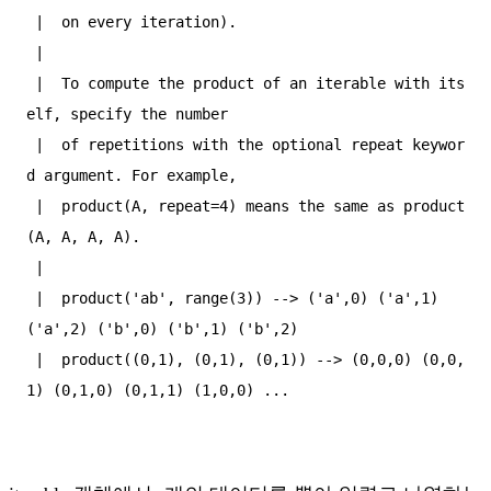
 |  on every iteration).  

 |    

 |  To compute the product of an iterable with its
elf, specify the number  

 |  of repetitions with the optional repeat keywor
d argument. For example,  

 |  product(A, repeat=4) means the same as product
(A, A, A, A).  

 |    

 |  product('ab', range(3)) --> ('a',0) ('a',1) 
('a',2) ('b',0) ('b',1) ('b',2)  

 |  product((0,1), (0,1), (0,1)) --> (0,0,0) (0,0,