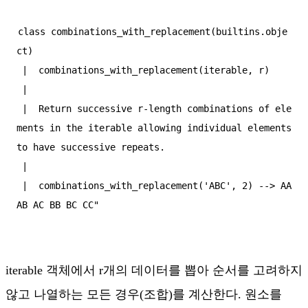
class combinations_with_replacement(builtins.obje
ct)  

 |  combinations_with_replacement(iterable, r)  

 |    

 |  Return successive r-length combinations of ele
ments in the iterable allowing individual elements 
to have successive repeats.  

 |    

 |  combinations_with_replacement('ABC', 2) --> AA 
iterable 객체에서 r개의 데이터를 뽑아 순서를 고려하지
않고 나열하는 모든 경우(조합)를 계산한다. 원소를