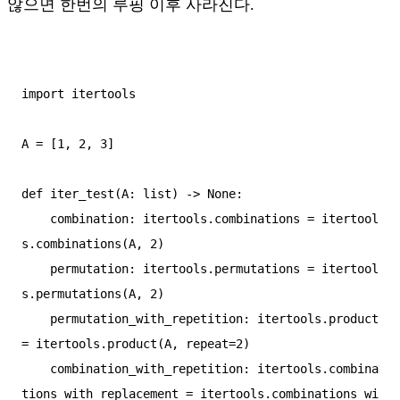
않으면 한번의 루핑 이후 사라진다.
import itertools

A = [1, 2, 3]

def iter_test(A: list) -> None:

    combination: itertools.combinations = itertool
s.combinations(A, 2)

    permutation: itertools.permutations = itertool
s.permutations(A, 2)

    permutation_with_repetition: itertools.product 
= itertools.product(A, repeat=2)

    combination_with_repetition: itertools.combina
tions_with_replacement = itertools.combinations_wi