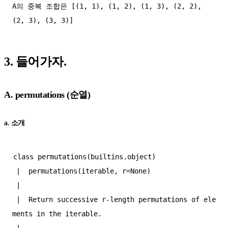
A의 중복 조합은 [(1, 1), (1, 2), (1, 3), (2, 2), 
3. 들어가자.
A. permutations (순열)
a. 소개
class permutations(builtins.object)  

 |  permutations(iterable, r=None)  

 |    

 |  Return successive r-length permutations of ele
ments in the iterable.  

 |    
