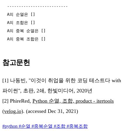
--------------------------

A의 순열은 []

A의 조합은 []

A의 중복 순열은 []

참고문헌
[1] 나동빈, "이것이 취업을 위한 코딩 테스트다 with
파이썬", 초판, 2쇄, 한빛미디어, 2020년
[2] PhireRed,
Python 순열, 조합, product - itertools
(velog.io)
. (accessed Dec 31, 2021)
#
python
#
순열
#
중복순열
#
조합
#
중복조합