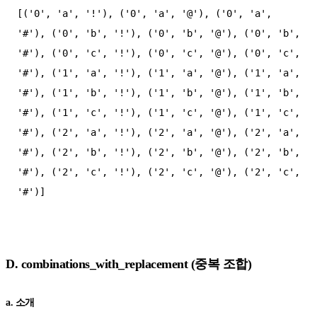
[('0', 'a', '!'), ('0', 'a', '@'), ('0', 'a', 
'#'), ('0', 'b', '!'), ('0', 'b', '@'), ('0', 'b', 
'#'), ('0', 'c', '!'), ('0', 'c', '@'), ('0', 'c', 
'#'), ('1', 'a', '!'), ('1', 'a', '@'), ('1', 'a', 
'#'), ('1', 'b', '!'), ('1', 'b', '@'), ('1', 'b', 
'#'), ('1', 'c', '!'), ('1', 'c', '@'), ('1', 'c', 
'#'), ('2', 'a', '!'), ('2', 'a', '@'), ('2', 'a', 
'#'), ('2', 'b', '!'), ('2', 'b', '@'), ('2', 'b', 
'#'), ('2', 'c', '!'), ('2', 'c', '@'), ('2', 'c', 
'#')]

D. combinations_with_replacement (중복 조합)
a. 소개