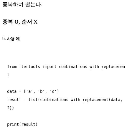
중복하여 뽑는다.
중복 O, 순서 X
b. 사용 예
from itertools import combinations_with_replacemen
t  

data = ['a', 'b', 'c']  

result = list(combinations_with_replacement(data, 
2))  

print(result)
