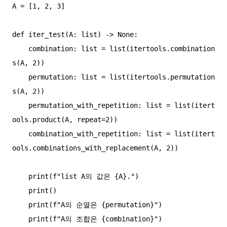
A = [1, 2, 3]

def iter_test(A: list) -> None:

    combination: list = list(itertools.combination
s(A, 2))

    permutation: list = list(itertools.permutation
s(A, 2))

    permutation_with_repetition: list = list(itert
ools.product(A, repeat=2))

    combination_with_repetition: list = list(itert
ools.combinations_with_replacement(A, 2))

    print(f"list A의 값은 {A}.")

    print()

    print(f"A의 순열은 {permutation}")

    print(f"A의 조합은 {combination}")
