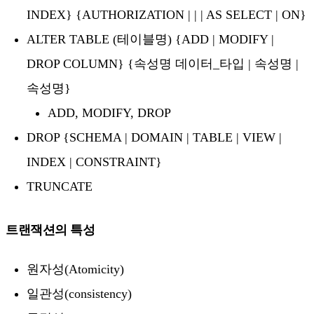
INDEX} {AUTHORIZATION | | | AS SELECT | ON}
ALTER TABLE (테이블명) {ADD | MODIFY |
DROP COLUMN} {속성명 데이터_타입 | 속성명 |
속성명}
ADD, MODIFY, DROP
DROP {SCHEMA | DOMAIN | TABLE | VIEW |
INDEX | CONSTRAINT}
TRUNCATE
트랜잭션의 특성
원자성(Atomicity)
일관성(consistency)