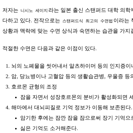
저자는
라는 일본 출신 스탠퍼드 대학 의학
니시노 세이지
다하고 있다. 전작으로는
이라는 
스탠퍼드식 최고의 수면법
상황과 맥락에 맞는 수면 상식과 숙면하는 습관을 가지
적절한 수면은 다음과 같은 이점이 있다.
뇌의 노폐물을 씻어내서 알츠하이머 등의 인지증이나
암, 당뇨병이나 고혈압 등의 생활습관병, 우울증 등
호르몬 균형의 조정
잠을 자면서 성장호르몬의 분비가 활성화되면 세
해마에서 대뇌피질로 기억 정보가 이동해 보존된다.
암기한 후에는 잠깐 잠을 잠으로써 장기 기억으로
싫은 기억도 소거해준다.