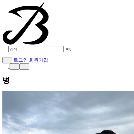
⌘
K
로그인
회원가입
병