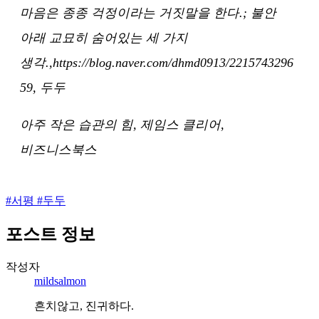
마음은 종종 걱정이라는 거짓말을 한다.; 불안
아래 교묘히 숨어있는 세 가지
생각.,https://blog.naver.com/dhmd0913/2215743296
59, 두두
아주 작은 습관의 힘, 제임스 클리어,
비즈니스북스
#
서평
#
두두
포스트 정보
작성자
mildsalmon
흔치않고, 진귀하다.