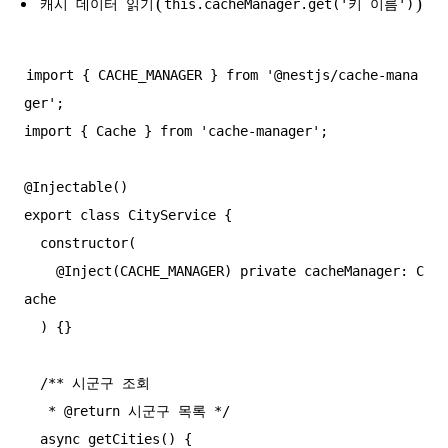
(
)
캐시 데이터 읽기
this.cacheManager.get('키 이름')
import { CACHE_MANAGER } from '@nestjs/cache-mana
ger';

import { Cache } from 'cache-manager';

@Injectable()

export class CityService {

  constructor(

    @Inject(CACHE_MANAGER) private cacheManager: C
ache

  ) {}

  /** 시군구 조회

   * @return 시군구 목록 */

  async getCities() {
