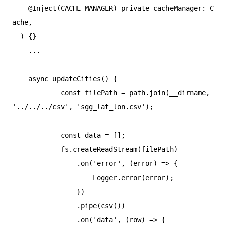
    @Inject(CACHE_MANAGER) private cacheManager: C
ache,

  ) {}

    ...

    async updateCities() {

            const filePath = path.join(__dirname, 
'../../../csv', 'sgg_lat_lon.csv');

            const data = [];

            fs.createReadStream(filePath)

                .on('error', (error) => {

                    Logger.error(error);

                })

                .pipe(csv())

                .on('data', (row) => {
