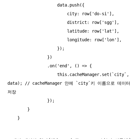
                    data.push({

                        city: row['do-si'],

                        district: row['sgg'],

                        latitude: row['lat'],

                        longitude: row['lon'],

                    });

                })

                .on('end', () => {

                    this.cacheManager.set(`city`, 
data); // cacheManager 안에 `city`키 이름으로 데이터 
저장

                });

        }
