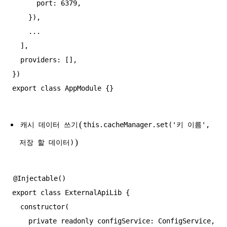
      port: 6379,

    }),

    ...

  ],

  providers: [],

})

(
캐시 데이터 쓰기
this.cacheManager.set('키 이름',
)
저장 할 데이터)
@Injectable()

export class ExternalApiLib {

  constructor(

    private readonly configService: ConfigService,
