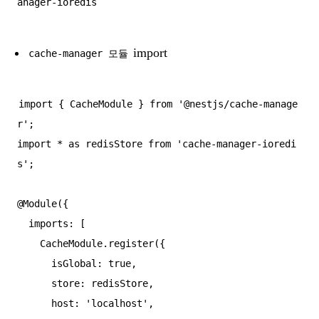
import
cache-manager 모듈
import { CacheModule } from '@nestjs/cache-manage
r';

import * as redisStore from 'cache-manager-ioredi
s';

@Module({

  imports: [

    CacheModule.register({

      isGlobal: true,

      store: redisStore,

      host: 'localhost',
