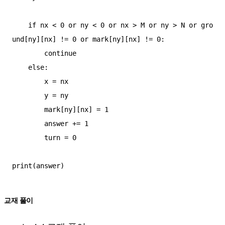
    if nx < 0 or ny < 0 or nx > M or ny > N or gro
und[ny][nx] != 0 or mark[ny][nx] != 0:

        continue

    else:

        x = nx

        y = ny

        mark[ny][nx] = 1

        answer += 1

        turn = 0

교재 풀이