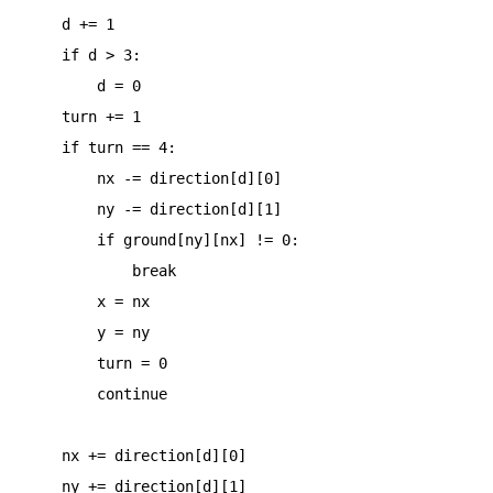
    d += 1

    if d > 3:

        d = 0

    turn += 1

    if turn == 4:

        nx -= direction[d][0]

        ny -= direction[d][1]

        if ground[ny][nx] != 0:

            break

        x = nx

        y = ny

        turn = 0

        continue

    nx += direction[d][0]

    ny += direction[d][1]
