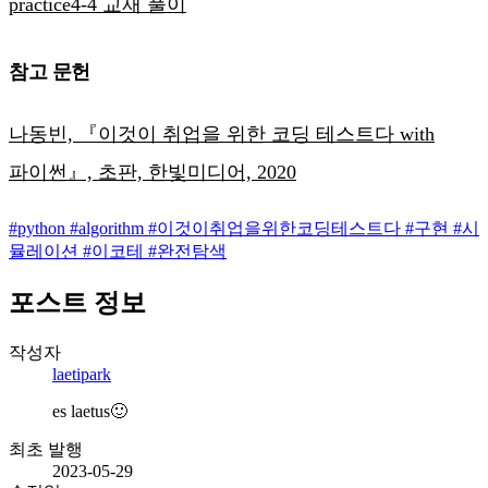
practice4-4 교재 풀이
참고 문헌
나동빈, 『이것이 취업을 위한 코딩 테스트다 with
파이썬』, 초판, 한빛미디어, 2020
#
python
#
algorithm
#
이것이취업을위한코딩테스트다
#
구현
#
시
뮬레이션
#
이코테
#
완전탐색
포스트 정보
작성자
laetipark
es laetus🙂
최초 발행
2023-05-29