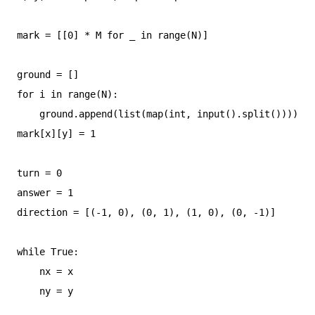
mark = [[0] * M for _ in range(N)]

ground = []

for i in range(N):

    ground.append(list(map(int, input().split())))

mark[x][y] = 1

turn = 0

answer = 1

direction = [(-1, 0), (0, 1), (1, 0), (0, -1)]

while True:

    nx = x

    ny = y
