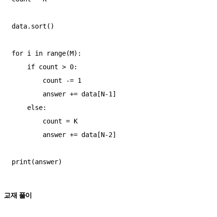
data.sort()

for i in range(M):

    if count > 0:

        count -= 1

        answer += data[N-1]

    else:

        count = K

        answer += data[N-2]

교재 풀이