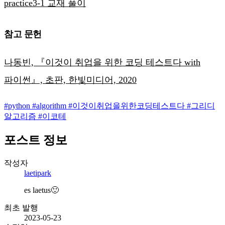
practice3-1 교재 풀이
참고 문헌
나동빈, 『이것이 취업을 위한 코딩 테스트다 with
파이썬』, 초판, 한빛미디어, 2020
#
python
#
algorithm
#
이것이취업을위한코딩테스트다
#
그리디
알고리즘
#
이코테
포스트 정보
작성자
laetipark
es laetus🙂
최초 발행
2023-05-23