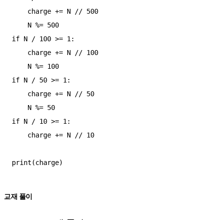
    charge += N // 500

    N %= 500

if N / 100 >= 1:

    charge += N // 100

    N %= 100

if N / 50 >= 1:

    charge += N // 50

    N %= 50

if N / 10 >= 1:

    charge += N // 10

교재 풀이