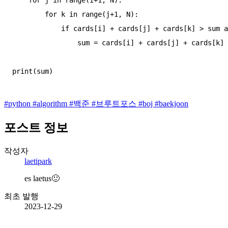
    for j in range(i+1, N):

        for k in range(j+1, N):

            if cards[i] + cards[j] + cards[k] > sum and cards[i] + cards[j] + cards[k] <= M:

                sum = cards[i] + cards[j] + cards[k]

#
python
#
algorithm
#
백준
#
브루트포스
#
boj
#
baekjoon
포스트 정보
작성자
laetipark
es laetus🙂
최초 발행
2023-12-29