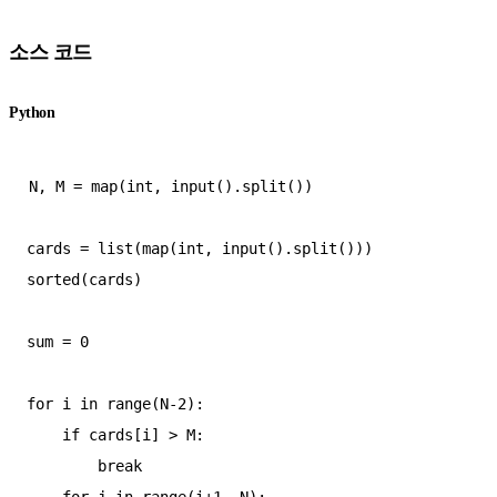
소스 코드
Python
N, M = map(int, input().split())

cards = list(map(int, input().split()))

sorted(cards)

sum = 0

for i in range(N-2):

    if cards[i] > M:

        break
