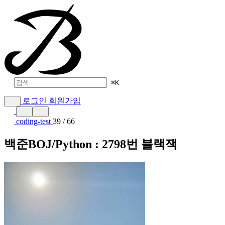
⌘
K
로그인
회원가입
coding-test
39 / 66
백준BOJ/Python : 2798번 블랙잭