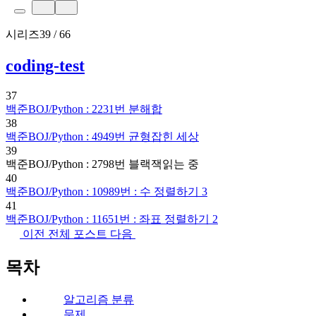
시리즈
39 / 66
coding-test
37
백준BOJ/Python : 2231번 분해합
38
백준BOJ/Python : 4949번 균형잡힌 세상
39
백준BOJ/Python : 2798번 블랙잭
읽는 중
40
백준BOJ/Python : 10989번 : 수 정렬하기 3
41
백준BOJ/Python : 11651번 : 좌표 정렬하기 2
이전
전체 포스트
다음
목차
알고리즘 분류
문제