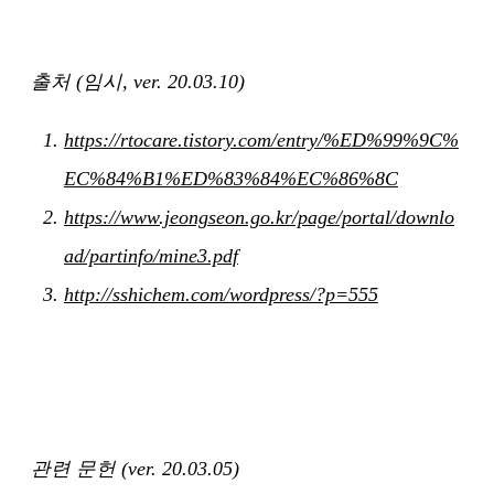
출처 (임시, ver. 20.03.10)
https://rtocare.tistory.com/entry/%ED%99%9C%
EC%84%B1%ED%83%84%EC%86%8C
https://www.jeongseon.go.kr/page/portal/downlo
ad/partinfo/mine3.pdf
http://sshichem.com/wordpress/?p=555
관련 문헌 (ver. 20.03.05)