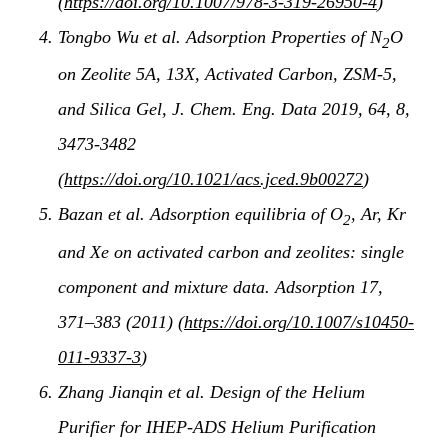
(
https://doi.org/10.1007/978-3-319-26950-4
)
Tongbo Wu et al. Adsorption Properties of N
O
2
on Zeolite 5A, 13X, Activated Carbon, ZSM-5,
and Silica Gel, J. Chem. Eng. Data 2019, 64, 8,
3473-3482
(
https://doi.org/10.1021/acs.jced.9b00272
)
Bazan et al. Adsorption equilibria of O
, Ar, Kr
2
and Xe on activated carbon and zeolites: single
component and mixture data. Adsorption 17,
371–383 (2011) (
https://doi.org/10.1007/s10450-
011-9337-3
)
Zhang Jianqin et al. Design of the Helium
Purifier for IHEP-ADS Helium Purification