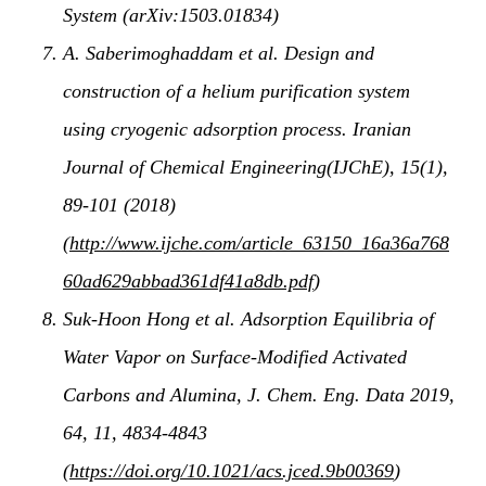
System (arXiv:1503.01834)
A. Saberimoghaddam et al. Design and
construction of a helium purification system
using cryogenic adsorption process. Iranian
Journal of Chemical Engineering(IJChE), 15(1),
89-101 (2018)
(
http://www.ijche.com/article_63150_16a36a768
60ad629abbad361df41a8db.pdf
)
Suk-Hoon Hong et al. Adsorption Equilibria of
Water Vapor on Surface-Modified Activated
Carbons and Alumina, J. Chem. Eng. Data 2019,
64, 11, 4834-4843
(
https://doi.org/10.1021/acs.jced.9b00369
)