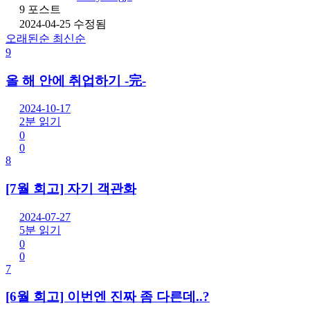
9 포스트
2024-04-25 수정됨
오래된순
최신순
9
올 해 안에 취업하기 -完-
2024-10-17
2분 읽기
0
0
8
[7월 회고] 자기 객관화
2024-07-27
5분 읽기
0
0
7
[6월 회고] 이번엔 진짜 좀 다른데..?