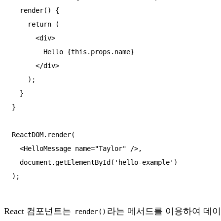
  render() {

    return (

      <div>

        Hello {this.props.name}

      </div>

    );

  }

}

ReactDOM.render(

  <HelloMessage name="Taylor" />,

  document.getElementById('hello-example')

);
React 컴포넌트는
라는 메서드를 이용하여 데이
render()