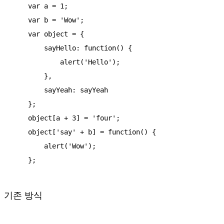
    var a = 1;

    var b = 'Wow';

    var object = {

        sayHello: function() {

            alert('Hello');

        },

        sayYeah: sayYeah

    };

    object[a + 3] = 'four';

    object['say' + b] = function() {

        alert('Wow');

    };
기존 방식