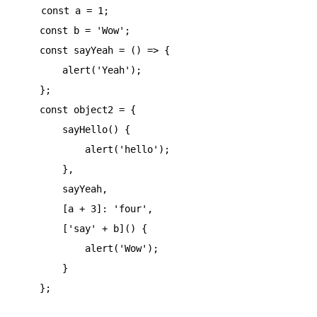
    const a = 1;

    const b = 'Wow';

    const sayYeah = () => {

        alert('Yeah');

    };

    const object2 = {

        sayHello() {

            alert('hello');

        },

        sayYeah,

        [a + 3]: 'four',

        ['say' + b]() {

            alert('Wow');

        }

    };