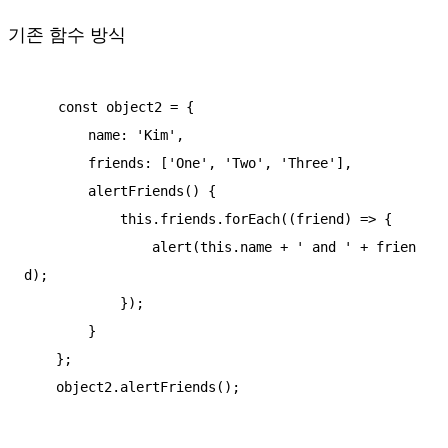
기존 함수 방식
    const object2 = {

        name: 'Kim',

        friends: ['One', 'Two', 'Three'],

        alertFriends() {

            this.friends.forEach((friend) => {

                alert(this.name + ' and ' + frien
d);

            });

        }

    };

    object2.alertFriends();