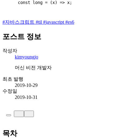
    const long = (x) => x;
#
자바스크립트
#
til
#
javascript
#
es6
포스트 정보
작성자
kimyoungjo
머신 비전 개발자
최초 발행
2019-10-29
수정일
2019-10-31
목차