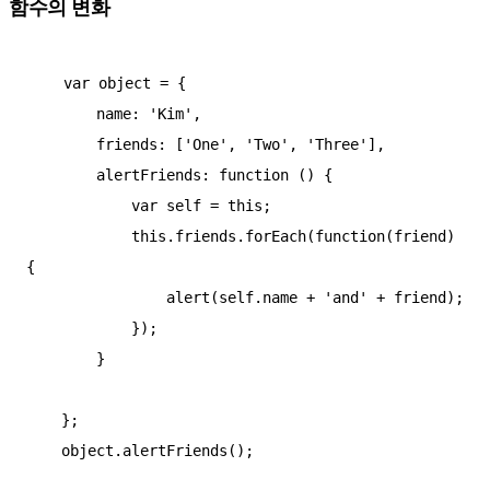
함수의 변화
    var object = {

        name: 'Kim',

        friends: ['One', 'Two', 'Three'],

        alertFriends: function () {

            var self = this;

            this.friends.forEach(function(friend) 
{

                alert(self.name + 'and' + friend);

            });

        }

    };

    object.alertFriends();