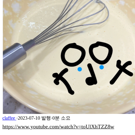
claffee
·
2023-07-10 발행
·
0분 소요
https://www.youtube.com/watch?v=toUlXhTZZ8w