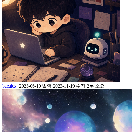
baealex
·
2023-06-10 발행
·
2023-11-19 수정
·
2분 소요