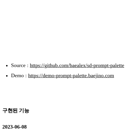
Source :
https://github.com/baealex/sd-prompt-palette
Demo :
https://demo-prompt-palette.baejino.com
구현된 기능
2023-06-08