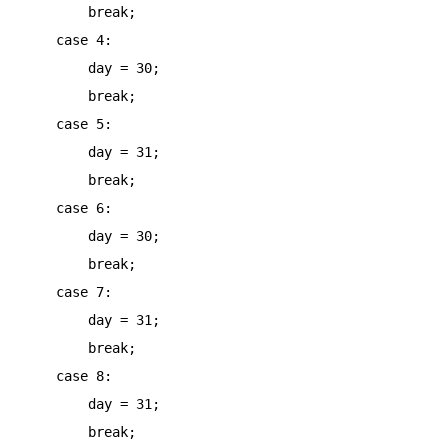
        break;

    case 4:

        day = 30;

        break;

    case 5:

        day = 31;

        break;

    case 6:

        day = 30;

        break;

    case 7:

        day = 31;

        break;

    case 8:

        day = 31;

        break;
