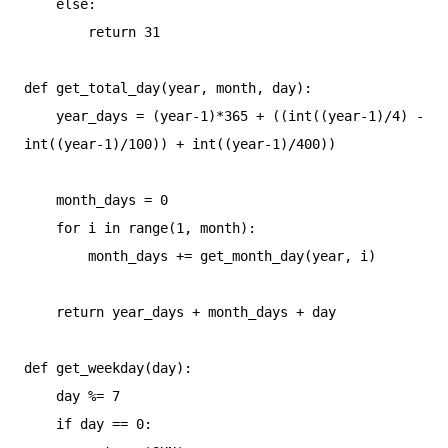
    else:

        return 31

def get_total_day(year, month, day):

    year_days = (year-1)*365 + ((int((year-1)/4) - 
int((year-1)/100)) + int((year-1)/400))

    month_days = 0

    for i in range(1, month):

        month_days += get_month_day(year, i)

    return year_days + month_days + day

def get_weekday(day):

    day %= 7

    if day == 0:
