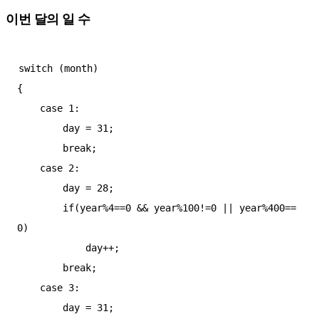
이번 달의 일 수
switch (month)

{

    case 1:

        day = 31;

        break;

    case 2:

        day = 28;

        if(year%4==0 && year%100!=0 || year%400==
0)

            day++;

        break;

    case 3:

        day = 31;
