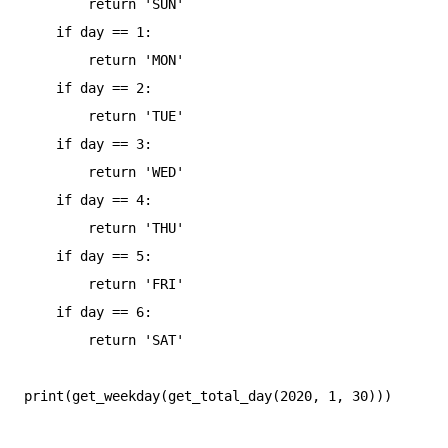
        return 'SUN'

    if day == 1:

        return 'MON'

    if day == 2:

        return 'TUE'

    if day == 3:

        return 'WED'

    if day == 4:

        return 'THU'

    if day == 5:

        return 'FRI'

    if day == 6:

        return 'SAT'
