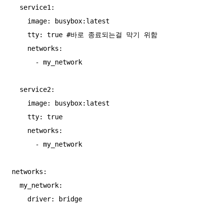
  service1:

    image: busybox:latest

    tty: true #바로 종료되는걸 막기 위함

    networks:

      - my_network

  service2:

    image: busybox:latest

    tty: true 

    networks:

      - my_network

networks:

  my_network:
