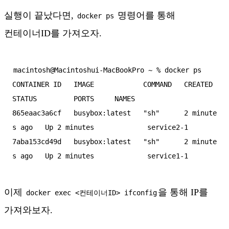
실행이 끝났다면,
명령어를 통해
docker ps
컨테이너ID를 가져오자.
macintosh@Macintoshui-MacBookPro ~ % docker ps

CONTAINER ID   IMAGE            COMMAND   CREATED         
STATUS         PORTS     NAMES

865eaac3a6cf   busybox:latest   "sh"      2 minute
s ago   Up 2 minutes             service2-1

7aba153cd49d   busybox:latest   "sh"      2 minute
이제
을 통해 IP를
docker exec <컨테이너ID> ifconfig
가져와보자.