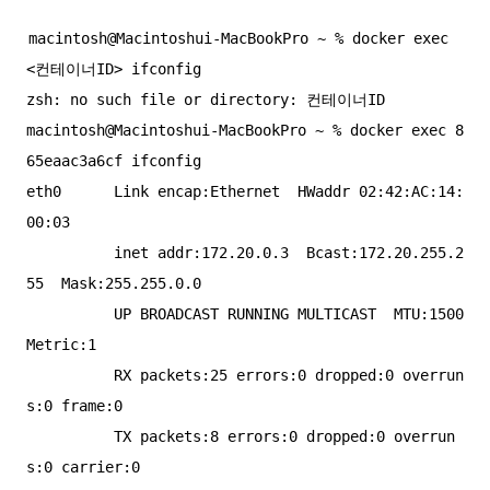
macintosh@Macintoshui-MacBookPro ~ % docker exec 
<컨테이너ID> ifconfig

zsh: no such file or directory: 컨테이너ID

macintosh@Macintoshui-MacBookPro ~ % docker exec 8
65eaac3a6cf ifconfig

eth0      Link encap:Ethernet  HWaddr 02:42:AC:14:
00:03  

          inet addr:172.20.0.3  Bcast:172.20.255.2
55  Mask:255.255.0.0

          UP BROADCAST RUNNING MULTICAST  MTU:1500  
Metric:1

          RX packets:25 errors:0 dropped:0 overrun
s:0 frame:0

          TX packets:8 errors:0 dropped:0 overrun
s:0 carrier:0
