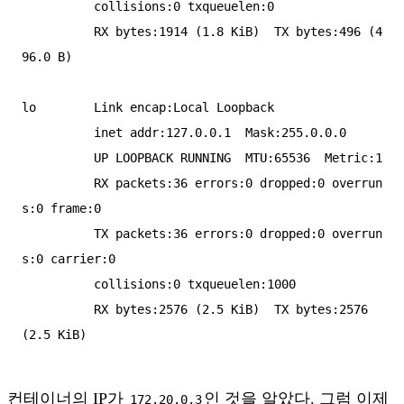
          collisions:0 txqueuelen:0 

          RX bytes:1914 (1.8 KiB)  TX bytes:496 (4
96.0 B)

lo        Link encap:Local Loopback  

          inet addr:127.0.0.1  Mask:255.0.0.0

          UP LOOPBACK RUNNING  MTU:65536  Metric:1

          RX packets:36 errors:0 dropped:0 overrun
s:0 frame:0

          TX packets:36 errors:0 dropped:0 overrun
s:0 carrier:0

          collisions:0 txqueuelen:1000 

          RX bytes:2576 (2.5 KiB)  TX bytes:2576 
컨테이너의 IP가
인 것을 알았다. 그럼 이제
172.20.0.3