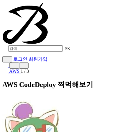
⌘
K
로그인
회원가입
AWS
1 / 3
AWS CodeDeploy 찍먹해보기