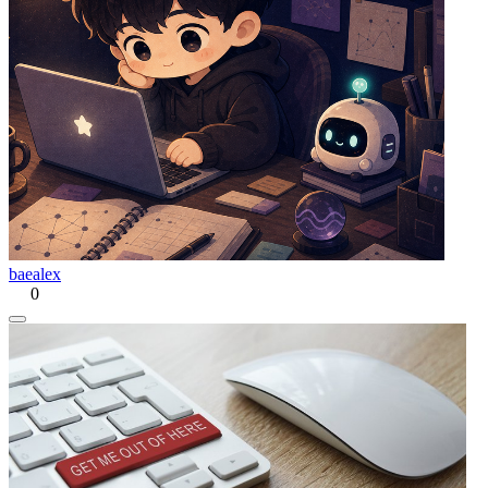
baealex
0