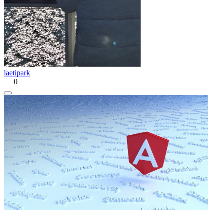
laetipark
0