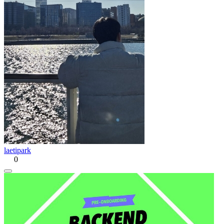
laetipark
0