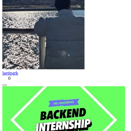
laetipark
0