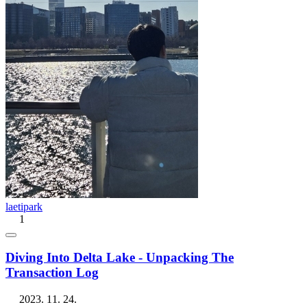
laetipark
1
Diving Into Delta Lake - Unpacking The
Transaction Log
2023. 11. 24.