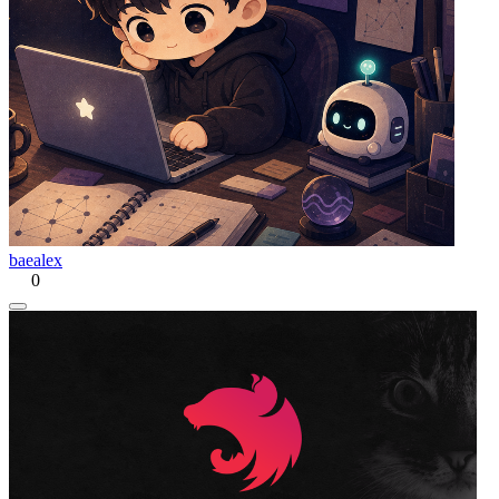
baealex
0