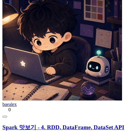
baealex
0
Spark 맛보기 - 4. RDD, DataFrame, DataSet API